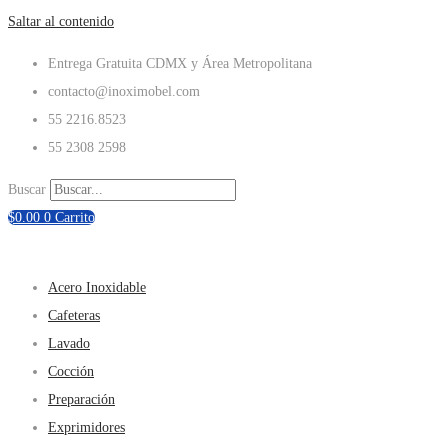
Saltar al contenido
Entrega Gratuita CDMX y Área Metropolitana
contacto@inoximobel.com
55 2216.8523
55 2308 2598
Buscar
$
0.00
0
Carrito
Acero Inoxidable
Cafeteras
Lavado
Cocción
Preparación
Exprimidores