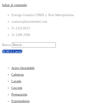
Saltar al contenido
Entrega Gratuita CDMX y Área Metropolitana
contacto@inoximobel.com
55 2216.8523
55 2308 2598
Buscar
$
0.00
0
Carrito
Acero Inoxidable
Cafeteras
Lavado
Cocción
Preparación
Exprimidores